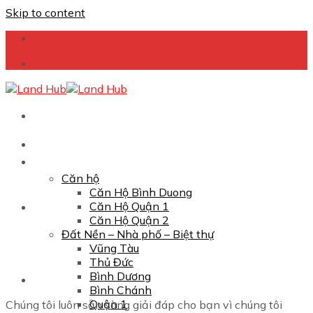
Skip to content
Giới thiệu
Dự án
Căn hộ
Căn Hộ Bình Duong
Căn Hộ Quận 1
Căn Hộ Quận 2
Đất Nền – Nhà phố – Biệt thự
Vũng Tàu
Thủ Đức
Bình Dương
Bình Chánh
Quận 1
Chúng tôi luôn sẵn sàng giải đáp cho bạn vì chúng tôi