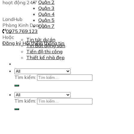
Quận 2
hoạt động 24/7
Quận 3
Quận 4
LandHub
Quận 5
Phòng Kinh Doanh
Quận 7
0975.769.123
Tin tức
Hoặc
Tin tức dự án
Đăng ký
Hỏi thêm thông tin
Tin Bất động sản
Tiến độ thi công
Thiết kế nhà đẹp
Liên hệ
Tìm kiếm:
Tìm kiếm: