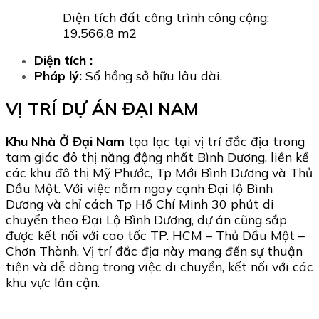
Diện tích đất công trình công cộng:
19.566,8 m2
Diện tích :
Pháp lý:
Sổ hồng sở hữu lâu dài.
VỊ TRÍ DỰ ÁN ĐẠI NAM
Khu Nhà Ở Đại Nam
tọa lạc tại vị trí đắc địa trong
tam giác đô thị năng động nhất Bình Dương, liền kề
các khu đô thị Mỹ Phước, Tp Mới Bình Dương và Thủ
Dầu Một. Với việc nằm ngay cạnh Đại lộ Bình
Dương và chỉ cách Tp Hồ Chí Minh 30 phút di
chuyển theo Đại Lộ Bình Dương, dự án cũng sắp
được kết nối với cao tốc TP. HCM – Thủ Dầu Một –
Chơn Thành. Vị trí đắc địa này mang đến sự thuận
tiện và dễ dàng trong việc di chuyển, kết nối với các
khu vực lân cận.